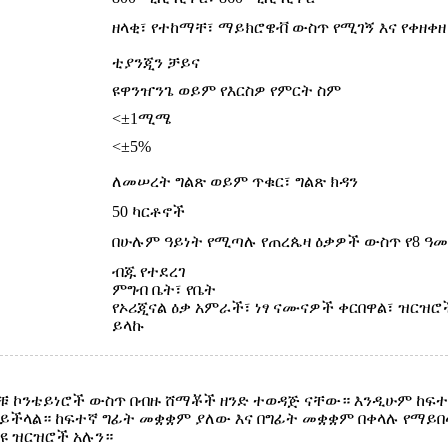
ዘላቂ፣ የተከማቸ፣ ማይክሮዌቭ ውስጥ የሚገኝ እና የቀዘቀ
ቲያንጂን ቻይና
ዩዋንዠንጌ ወይም የእርስዎ የምርት ስም
<±1ሚሜ
<±5%
ለመሠረት ግልጽ ወይም ጥቁር፣ ግልጽ ክዳን
50 ካርቶኖች
በሁሉም ዓይነት የሚጣሉ የጠረጴዛ ዕቃዎች ውስጥ የ8 ዓ
ብጁ የተደረገ
ምግብ ቤት፣ የቤት
የኦሪጂናል ዕቃ አምራች፣ ነፃ ናሙናዎች ቀርበዋል፣ ዝርዝሮ
ይላኩ
ቹ ኮንቴይነሮች ውስጥ በብዙ ሸማቾች ዘንድ ተወዳጅ ናቸው። እንዲሁም ከፍተኛ
ይችላል። ከፍተኛ ግፊት መቋቋም ያለው እና በግፊት መቋቋም በቀላሉ የማይበ
ዩ ዝርዝሮች አሉን።