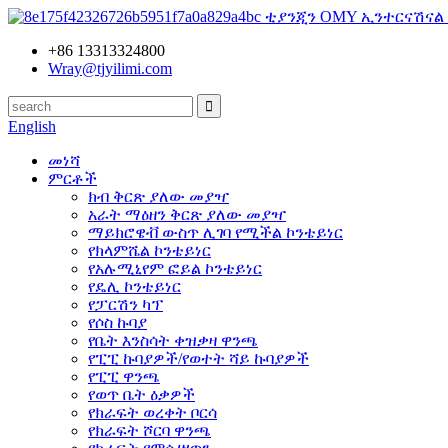
ቲያንጂን OMY ኢንተርናሽናል
+86 13313324800
Wray@tjyilimi.com
English
መነሻ
ምርቶች
ክብ ቅርጽ ያለው መያዣ
አራት ማዕዘን ቅርጽ ያለው መያዣ
ማይክሮዌቭ ውስጥ ሊገባ የሚችል ኮንቴይነር
የክላምሼል ኮንቴይነር
የአሉሚኒየም ፎይል ኮንቴይነር
የዴሊ ኮንቴይነር
የፓርሽን ካፕ
የሶስ ኩባያ
የቤት እንስሳት ቀዝቃዛ ዋንጫ
የፒፒ ኩባያዎች/የወተት ሻይ ኩባያዎች
የፒፒ ዋንጫ
የወጥ ቤት ዕቃዎች
የክራፍት ወረቀት ቦርሳ
የክራፍት ሾርባ ዋንጫ