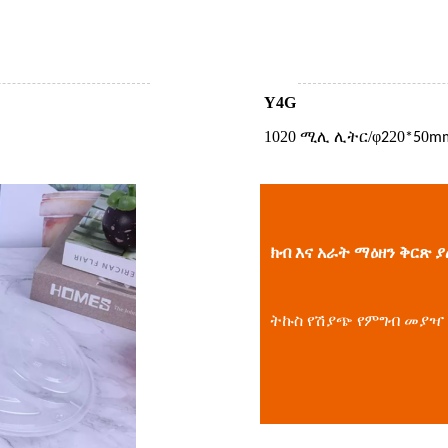
Y4G
1020 ሚሊ ሊትር/
φ
20
0
2
*5
m
ክብ እና አራት ማዕዘን ቅርጽ 
ትኩስ የሽያጭ የምግብ መያዣ ከ 