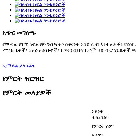
አጭር መግለጫ፡
የሚጣሉ የፒፒ ክፍል የምግብ ሣጥን በዋናነት እንደ ሩዝ፣ አትክልቶች፣ ሾርባ
ምግብ ቤቶች፣ በፍራፍሬ ሱቆች፣ በመክሰስ ቡና ቤቶች፣ በሱፐርማርኬቶች ወ
ኢሜይል ይላኩልን
የምርት ዝርዝር
የምርት መለያዎች
አይነት፡
ቴክኒካል፡
የምርት ስም፡
አቅም፡