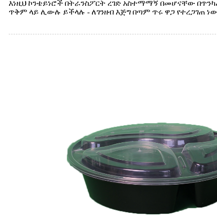
እነዚህ ኮንቴይነሮች በትራንስፖርት ረገድ አስተማማኝ በመሆናቸው በጥንካ
ጥቅም ላይ ሊውሉ ይችላሉ - ለገንዘብ እጅግ በጣም ጥሩ ዋጋ የተረጋገጠ ነ