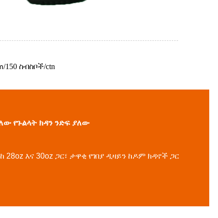
/150 ስብስቦች/ctn
m
ያለው የጉልላት ክዳን ንድፍ ያለው
28oz እና 30oz ጋር፣ ታዋቂ የገበያ ዲዛይን ከዶም ክዳኖች ጋር