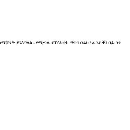
ማከማቻነት ያገለግላል። የሚጣሉ የፕላስቲክ ሣጥን በሬስቶራንቶች፣ በፈጣን