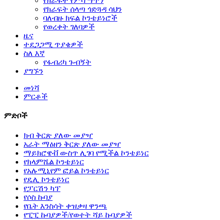
የክራፍት የምሳ ሣጥን
የክራፍት ሰላጣ ጎድጓዳ ሳህን
ባለብዙ ክፍል ኮንቴይነሮች
የወረቀት ገለባዎች
ዜና
ተደጋጋሚ ጥያቄዎች
ስለ እኛ
የፋብሪካ ጉብኝት
ያግኙን
መነሻ
ምርቶች
ምድቦች
ክብ ቅርጽ ያለው መያዣ
አራት ማዕዘን ቅርጽ ያለው መያዣ
ማይክሮዌቭ ውስጥ ሊገባ የሚችል ኮንቴይነር
የክላምሼል ኮንቴይነር
የአሉሚኒየም ፎይል ኮንቴይነር
የዴሊ ኮንቴይነር
የፓርሽን ካፕ
የሶስ ኩባያ
የቤት እንስሳት ቀዝቃዛ ዋንጫ
የፒፒ ኩባያዎች/የወተት ሻይ ኩባያዎች