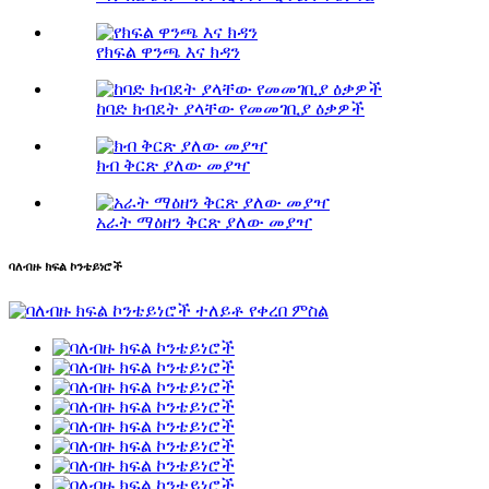
የክፍል ዋንጫ እና ክዳን
ከባድ ክብደት ያላቸው የመመገቢያ ዕቃዎች
ክብ ቅርጽ ያለው መያዣ
አራት ማዕዘን ቅርጽ ያለው መያዣ
ባለብዙ ክፍል ኮንቴይነሮች