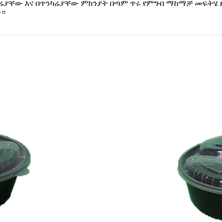
ሬያቸው እና በጥንካሬያቸው ምክንያት በጣም ጥሩ የምግብ ማከማቻ መፍትሄ 
ው።