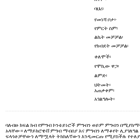
ባህሪ፡
የመነሻ ቦታ፦
የምርት ስም፡
ልኬት መቻቻል፡
የክብደት መቻቻል፡
ቀለሞች፡
የሞኪው ዋጋ፡
ልምድ፡
ህትመት፡
አጠቃቀም፡
አገልግሎት፡
ባለብዙ ክፍል ክብ የምግብ ኮንቴይነሮች ምግብን ወይም ምግብን በሚያከማ
አላቸው። ለማይክሮዌቭ ምግብ ማብሰያ እና ምግብን ለማቆየት ሊያገለግል 
ፍላጎቶቻቸውን ለማሟላት ትክክለኛውን እንዲመርጡ የሚያስችሉ የተለያ