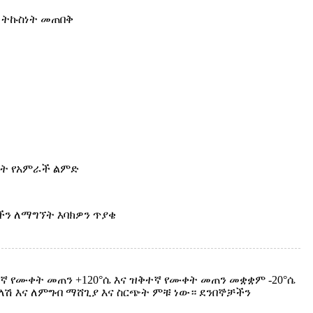
ዘ ትኩስነት መጠበቅ
መት የአምራች ልምድ
ችን ለማግኘት እባክዎን ጥያቄ
 የሙቀት መጠን +120°ሴ እና ዝቅተኛ የሙቀት መጠን መቋቋም -20°ሴ
ላሽ እና ለምግብ ማሸጊያ እና ስርጭት ምቹ ነው። ደንበኞቻችን