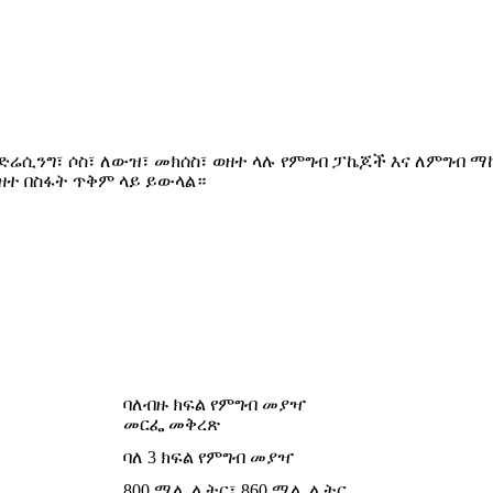
፣ ድሬሲንግ፣ ሶስ፣ ለውዝ፣ መክሰስ፣ ወዘተ ላሉ የምግብ ፓኬጆች እና ለምግብ 
ዘተ በስፋት ጥቅም ላይ ይውላል።
ባለብዙ ክፍል የምግብ መያዣ
መርፌ መቅረጽ
ባለ 3 ክፍል የምግብ መያዣ
800 ሚሊ ሊትር፣ 860 ሚሊ ሊትር