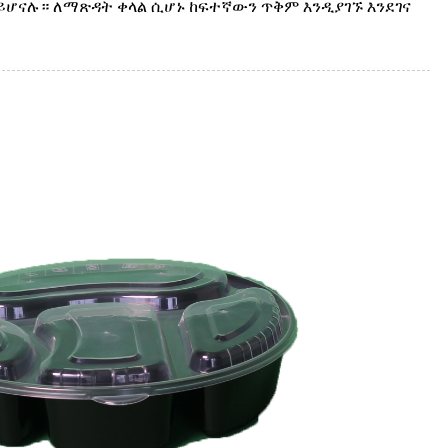
ይሆናሉ። ለማጽዳት ቀላል ሲሆኑ ከፍተኛውን ጥቅም እንዲያገኙ እንደገና