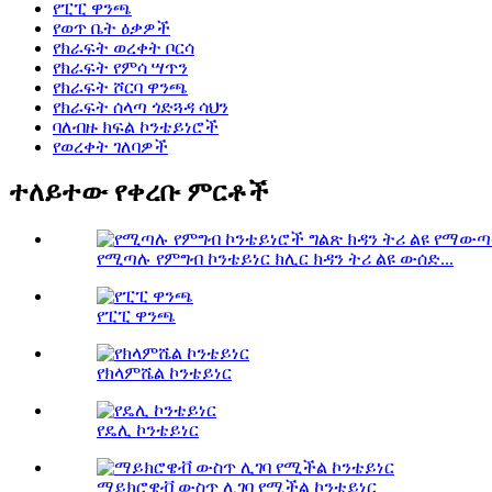
የፒፒ ዋንጫ
የወጥ ቤት ዕቃዎች
የክራፍት ወረቀት ቦርሳ
የክራፍት የምሳ ሣጥን
የክራፍት ሾርባ ዋንጫ
የክራፍት ሰላጣ ጎድጓዳ ሳህን
ባለብዙ ክፍል ኮንቴይነሮች
የወረቀት ገለባዎች
ተለይተው የቀረቡ ምርቶች
የሚጣሉ የምግብ ኮንቴይነር ክሊር ክዳን ትሪ ልዩ ውሰድ...
የፒፒ ዋንጫ
የክላምሼል ኮንቴይነር
የዴሊ ኮንቴይነር
ማይክሮዌቭ ውስጥ ሊገባ የሚችል ኮንቴይነር