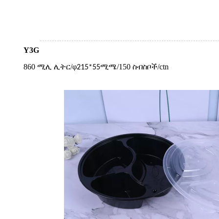
Y3G
860 ሚሊ ሊትር/
φ
/150 ስብስቦች/ctn
215*55ሚሜ